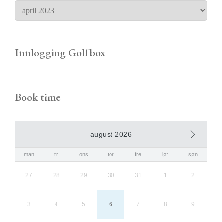
Innlogging Golfbox
Book time
august 2026
man
tir
ons
tor
fre
lør
søn
27
28
29
30
31
1
2
3
4
5
6
7
8
9