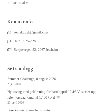
« mar
mai »
Kontaktinfo
kontakt.ugk@gmail.com
UGK 95257828
Søkjosvegen 32, 2067 Jessheim
Siste innlegg
Summer Challange, 8 august 2026
2. juli 2026
Ny sesong med golftrening for barn opptil 12 år! Vi starter opp
igjen torsdag 7.mai kl 17:30 🙂 ⛳️ 💚
26. april 2026
Baneåpning og medlemstrening