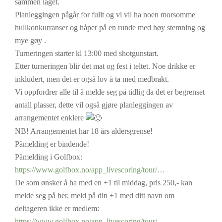
sammen laget.
Planleggingen pågår for fullt og vi vil ha noen morsomme
hullkonkurranser og håper på en runde med høy stemning og
mye gøy .
Turneringen starter kl 13:00 med shotgunstart.
Etter turneringen blir det mat og fest i teltet. Noe drikke er
inkludert, men det er også lov å ta med medbrakt.
Vi oppfordrer alle til å melde seg på tidlig da det er begrenset
antall plasser, dette vil også gjøre planleggingen av
arrangementet enklere
NB! Arrangementet har 18 års aldersgrense!
Påmelding er bindende!
Påmelding i Golfbox:
https://www.golfbox.no/app_livescoring/tour/…
De som ønsker å ha med en +1 til middag, pris 250,- kan
melde seg på her, meld på din +1 med ditt navn om
deltageren ikke er medlem:
https://www.golfbox.no/app_livescoring/tour/.