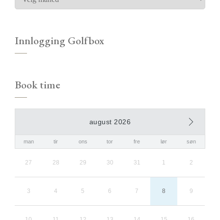
Innlogging Golfbox
Book time
august 2026
man
tir
ons
tor
fre
lør
søn
27
28
29
30
31
1
2
3
4
5
6
7
8
9
10
11
12
13
14
15
16