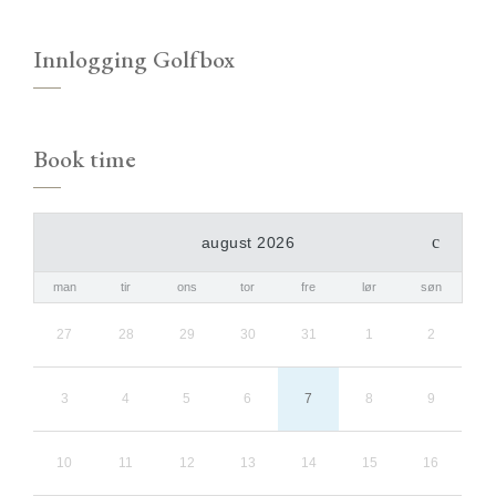
Innlogging Golfbox
Book time
august 2026
man
tir
ons
tor
fre
lør
søn
27
28
29
30
31
1
2
3
4
5
6
7
8
9
10
11
12
13
14
15
16