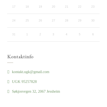
17
18
19
20
21
22
23
24
25
26
27
28
29
30
31
1
2
3
4
5
6
Kontaktinfo
kontakt.ugk@gmail.com
UGK 95257828
Søkjosvegen 32, 2067 Jessheim