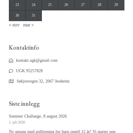
23
24
25
26
27
28
29
30
31
« nov
mar »
Kontaktinfo
kontakt.ugk@gmail.com
UGK 95257828
Søkjosvegen 32, 2067 Jessheim
Siste innlegg
Summer Challange, 8 august 2026
2. juli 2026
Ny sesong med golftrening for barn opptil 12 år! Vi starter opp