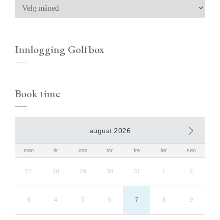
Innlogging Golfbox
Book time
august 2026
man
tir
ons
tor
fre
lør
søn
27
28
29
30
31
1
2
3
4
5
6
7
8
9