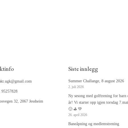
ktinfo
Siste innlegg
Summer Challange, 8 august 2026
akt.ugk@gmail.com
2. juli 2026
 95257828
Ny sesong med golftrening for barn 
osvegen 32, 2067 Jessheim
år! Vi starter opp igjen torsdag 7.ma
🙂 ⛳️ 💚
26. april 2026
Baneåpning og medlemstrening