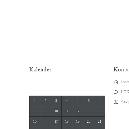
Kalender
Konta
april 2019
kont
M
T
O
T
F
L
S
UGK
1
2
3
4
5
6
7
Søkj
8
9
10
11
12
13
14
15
16
17
18
19
20
21