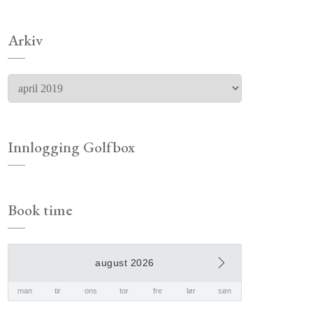
Arkiv
Innlogging Golfbox
Book time
august 2026
man
tir
ons
tor
fre
lør
søn