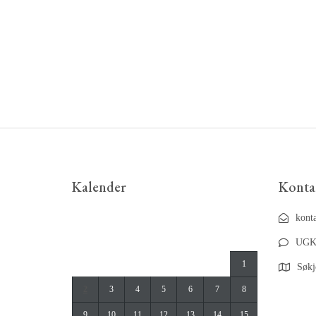
Kalender
Konta
september 2024
kont
M
T
O
T
F
L
S
UGK
1
Søkj
2
3
4
5
6
7
8
9
10
11
12
13
14
15