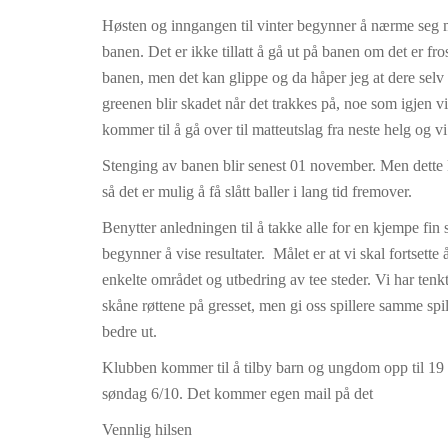
Høsten og inngangen til vinter begynner å nærme seg m
banen. Det er ikke tillatt å gå ut på banen om det er fr
banen, men det kan glippe og da håper jeg at dere selv 
greenen blir skadet når det trakkes på, noe som igjen vil
kommer til å gå over til matteutslag fra neste helg og vi
Stenging av banen blir senest 01 november. Men dette 
så det er mulig å få slått baller i lang tid fremover.
Benytter anledningen til å takke alle for en kjempe fin s
begynner å vise resultater. Målet er at vi skal fortsett
enkelte området og utbedring av tee steder. Vi har tenkt
skåne røttene på gresset, men gi oss spillere samme spi
bedre ut.
Klubben kommer til å tilby barn og ungdom opp til 19 år
søndag 6/10. Det kommer egen mail på det
Vennlig hilsen