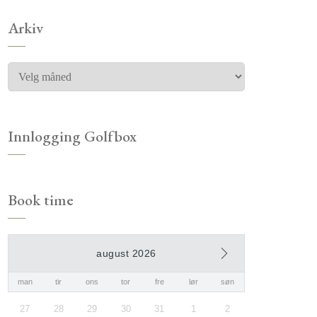
Arkiv
Innlogging Golfbox
Book time
august 2026
man
tir
ons
tor
fre
lør
søn
27
28
29
30
31
1
2