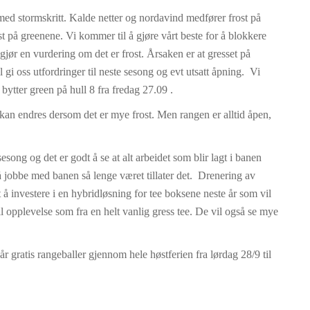
ed stormskritt. Kalde netter og nordavind medfører frost på
ost på greenene. Vi kommer til å gjøre vårt beste for å blokkere
gjør en vurdering om det er frost. Årsaken er at gresset på
 gi oss utfordringer til neste sesong og evt utsatt åpning. Vi
 bytter green på hull 8 fra fredag 27.09 .
kan endres dersom det er mye frost. Men rangen er alltid åpen,
esong og det er godt å se at alt arbeidet som blir lagt i banen
e å jobbe med banen så lenge været tillater det. Drenering av
 å investere i en hybridløsning for tee boksene neste år som vil
ll opplevelse som fra en helt vanlig gress tee. De vil også se mye
 gratis rangeballer gjennom hele høstferien fra lørdag 28/9 til