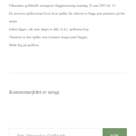
Ullensaker golfklubb arrangerer flaggturnering mandag 25 mai 2015 kl. 11.
En morsom spillevariant hvor hver spiller får utlevert et flagg som plasseres på det
stedet
ballen ligger, når siste slaget er slått i h.h.t. spillerens hcp.
Vinneren er den spiller som kommer lengst med flagget.
Meld deg på golfbox.
Kommentarfeltet er stengt.
SØK