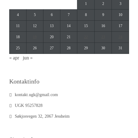
1
2
3
4
5
6
7
8
9
10
11
12
13
14
15
16
17
18
19
20
21
22
23
24
25
26
27
28
29
30
31
« apr
jun »
Kontaktinfo
kontakt.ugk@gmail.com
UGK 95257828
Søkjosvegen 32, 2067 Jessheim