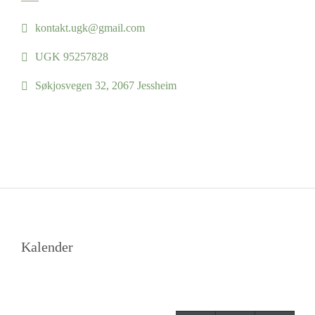
kontakt.ugk@gmail.com
UGK 95257828
Søkjosvegen 32, 2067 Jessheim
Kalender
mai 2015
M
T
O
T
F
L
S