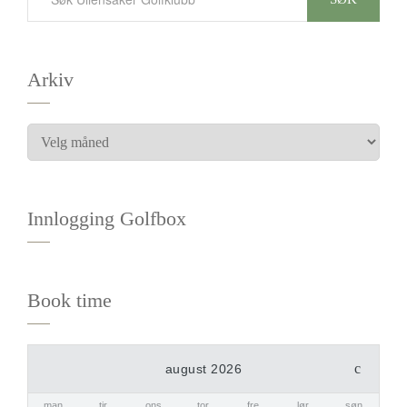
Arkiv
Innlogging Golfbox
Book time
august 2026
man
tir
ons
tor
fre
lør
søn