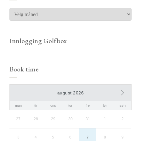
Innlogging Golfbox
Book time
august 2026
man
tir
ons
tor
fre
lør
søn
27
28
29
30
31
1
2
3
4
5
6
7
8
9