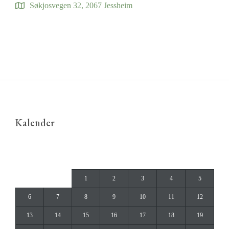
Søkjosvegen 32, 2067 Jessheim
Kalender
april 2015
M
T
O
T
F
L
S
1
2
3
4
5
6
7
8
9
10
11
12
13
14
15
16
17
18
19