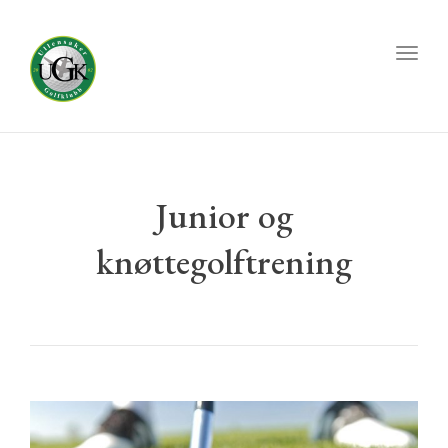
Toggl
naviga
Junior og
knøttegolftrening