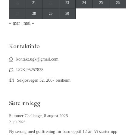
20
21
22
23
24
25
26
27
28
29
30
« mar
mai »
Kontaktinfo
kontakt.ugk@gmail.com
UGK 95257828
Søkjosvegen 32, 2067 Jessheim
Siste innlegg
Summer Challange, 8 august 2026
2. juli 2026
Ny sesong med golftrening for barn opptil 12 år! Vi starter opp