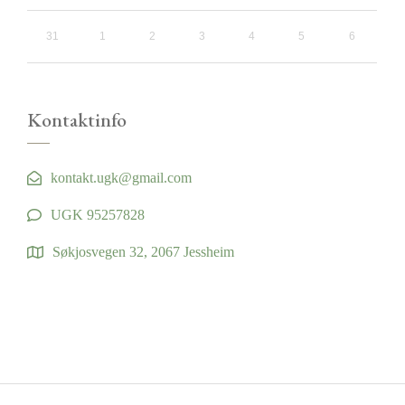
31
1
2
3
4
5
6
Kontaktinfo
kontakt.ugk@gmail.com
UGK 95257828
Søkjosvegen 32, 2067 Jessheim